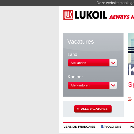
Deze website maakt ge
Vacatures
Land
Alle landen
Kantoor
Sp
Alle kantoren
ALLE VACATURES
VERSION FRANÇAISE
|
VOLG ONS!
|
PO