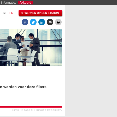
informatie.
Akkoord
NL |
FR
WERKEN OP EEN STATION
 worden voor deze filters.
LUKOIL © 2026 ALL RIGHTS RESERVED