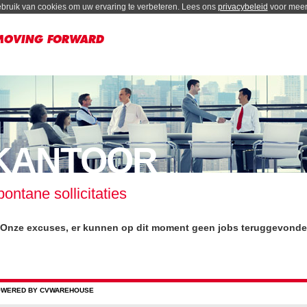
bruik van cookies om uw ervaring te verbeteren. Lees ons
privacybeleid
voor meer 
KANTOOR
ontane sollicitaties
Onze excuses, er kunnen op dit moment geen jobs teruggevonden
WERED BY CVWAREHOUSE